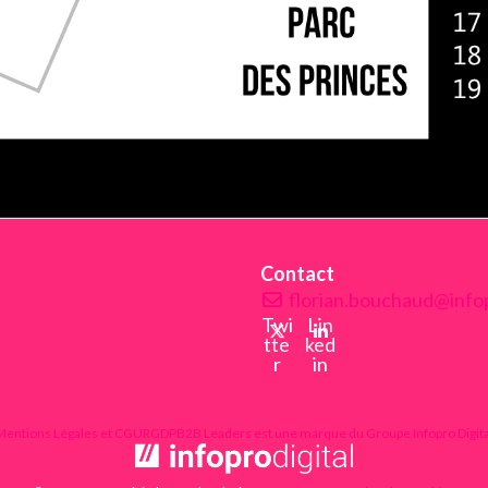
Contact
florian.bouchaud@infop
Twi
Lin
tte
ked
r
in
Mentions Légales et CGU
RGDP
B2B Leaders est une marque du Groupe Infopro Digita