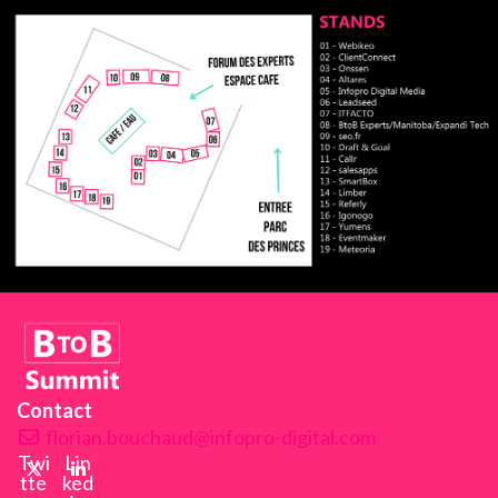
Contact
florian.bouchaud@infopro-digital.com
Twi
Lin
tte
ked