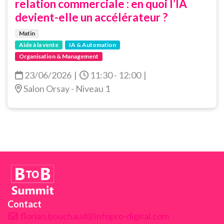
relation commerciale : en quoi l’IA
devient-elle un accélérateur ?
Matin
Aide à la vente
IA & Automation
Organisation & Management
23/06/2026
|
11:30 - 12:00
|
Salon Orsay - Niveau 1
Contact
florian.bouchaud@infopro-digital.com